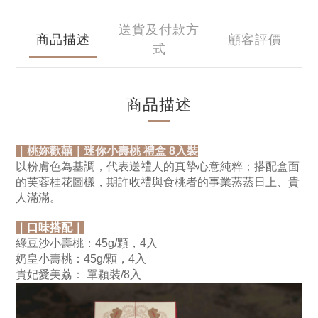
送貨及付款方
商品描述
顧客評價
式
商品描述
｜桃妳歡囍｜迷你小壽桃 禮盒 8入裝
以粉膚色為基調，代表送禮人的真摯心意純粹；搭配盒面
的芙蓉桂花圖樣，期許收禮與食桃者的事業蒸蒸日上、貴
人滿滿。
｜口味搭配｜
綠豆沙小壽桃：45g/顆，4入
奶皇小壽桃：45g/顆，4入 
貴妃愛美荔： 單顆裝/8入