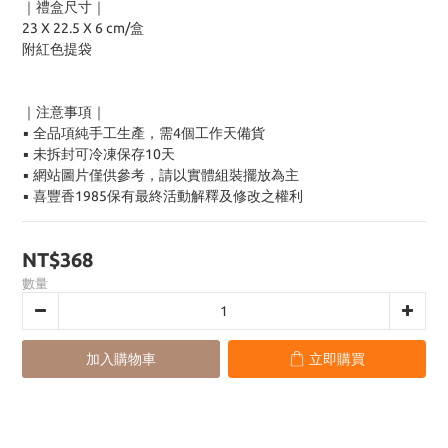
｜禮盒尺寸｜
23 X 22.5 X 6 cm/盒
附紅色提袋
｜注意事項｜
▪ 全品項純手工生產，需4個工作天備貨
▪ 未拆封可冷凍保存10天
▪ 網站圖片僅供參考，請以實體組裝擺放為主
▪ 喜豐香1985保有最終活動解釋及修改之權利
NT$368
數量
加入購物車
立即購買