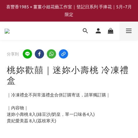
喜豐香1985 × 薑薑小姐花藝工作室｜登記日系列 手捧花｜5月–7月
喜豐香1985 × 薑薑小姐花藝工作室｜登記日系列 手捧花｜5月–7月
限定
限定
2026年 中秋節四味限定蛋黃酥風味 即將上線
日咖，夜酒，中秋風味地圖即將開跑
分享到
桃妳歡囍｜迷妳小壽桃 冷凍禮
喜豐香1985 × 薑薑小姐花藝工作室｜登記日系列 手捧花｜5月–7月
盒
限定
｜冷凍禮盒不與常溫禮盒合併訂購寄送，請單獨訂購｜
｜內容物｜
迷妳小壽桃 8入(綠豆沙/奶皇，單一口味各4入) 
貴妃愛美荔 8入(荔枝寒天)