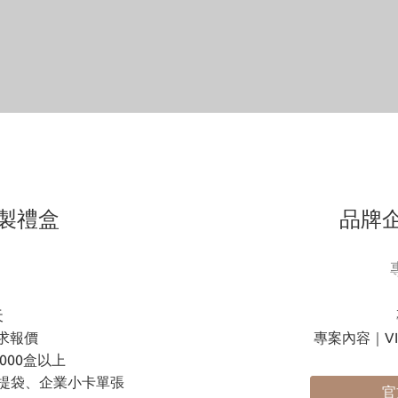
製禮盒
品牌
天
求報價
專案內容｜V
000盒以上
、提袋、企業小卡單張
官