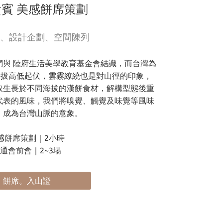
賓 美感餅席策劃
、設計企劃、空間陳列
我們與 陸府生活美學教育基金會結識，而台灣為
海拔高低起伏，雲霧繚繞也是對山徑的印象，
取生長於不同海拔的漢餅食材，解構型態後重
代表的風味，我們將嗅覺、觸覺及味覺等風味
，成為台灣山脈的意象。
感餅席策劃｜2小時
通會前會｜2~3場
餅席。入山證