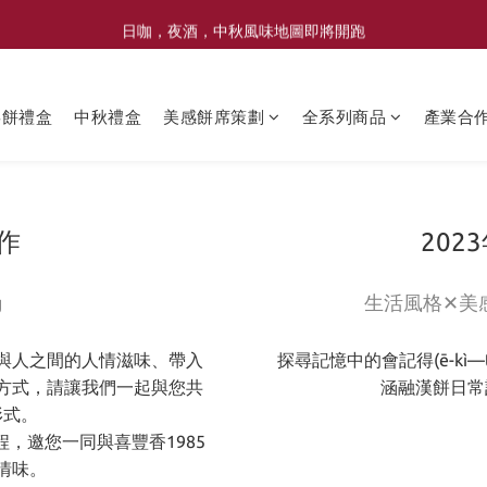
喜豐香1985 × 薑薑小姐花藝工作室｜登記日系列 手捧花｜5月–7月限定
日咖，夜酒，中秋風味地圖即將開跑
喜豐香1985 × 薑薑小姐花藝工作室｜登記日系列 手捧花｜5月–7月限定
喜餅禮盒
中秋禮盒
美感餅席策劃
全系列商品
產業合
作
202
g
生活風格✕美
與人之間的人情滋味、帶入
探尋記憶中的會記得(ē-kì—ti
方式，請讓我們一起與您共
涵融漢餅日常
形式。
，邀您一同與喜豐香1985
情味。