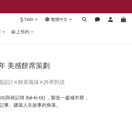
$
TWD
繁體中文
作
線上預約
3年 美感餅席策劃
感設計✕餅茶風味✕跨界對談
t)與袂記得 (bē-kì-tit) ，製造一處城市裡，
記事、建築人生故事的角落。