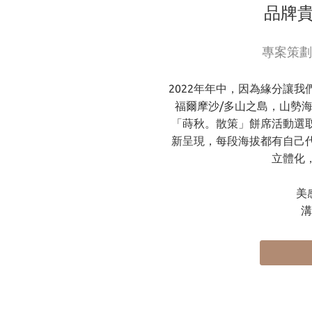
品牌貴
專案策劃
2022年年中，因為緣分讓
福爾摩沙/多山之島，山勢
「蒔秋。散策」餅席活動選
新呈現，每段海拔都有自己
立體化
美
溝