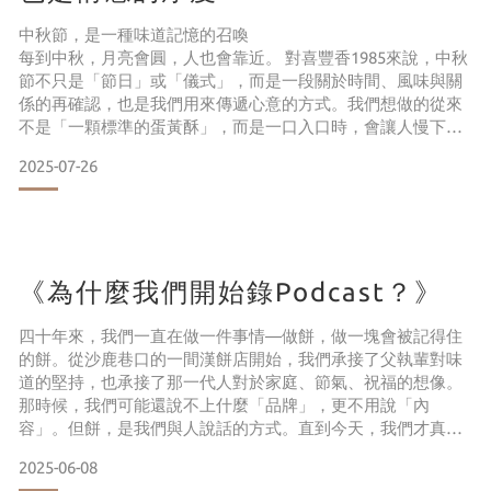
中秋節，是一種味道記憶的召喚
每到中秋，月亮會圓，人也會靠近。 對喜豐香1985來說，中秋
節不只是「節日」或「儀式」，而是一段關於時間、風味與關
係的再確認，也是我們用來傳遞心意的方式。我們想做的從來
不是「一顆標準的蛋黃酥」，而是一口入口時，會讓人慢下來
的那種味道。餅，是說不出口的那句「最近好嗎？」 也是記得
2025-07-26
對方口味的那一份用心。 我們相信：有些話語月亮會聽得見，
而有些情感，餅可以幫你說出口。
《暮月四味》就是我們給中秋的答案— 讓月亮不只照亮夜空，
也能裝進盒子之中，送到每一位你想念的人手中。
《為什麼我們開始錄Podcast？》
四十年來，我們一直在做一件事情—做餅，做一塊會被記得住
的餅。從沙鹿巷口的一間漢餅店開始，我們承接了父執輩對味
道的堅持，也承接了那一代人對於家庭、節氣、祝福的想像。
那時候，我們可能還說不上什麼「品牌」，更不用說「內
容」。但餅，是我們與人說話的方式。直到今天，我們才真正
意識到：其實我們一直都在說話，只是我們說的不是語言，而
2025-06-08
是時間、情感和手路技藝。所以，我們想開始用聲音，把這些