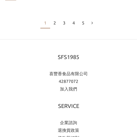
說得更清楚。聲音的開始，是回到生活的起點我們的Podcast
節目名稱叫做《On the Way｜生活儀式版》。這不只是一個節
目
1
2
3
4
5
SFS1985
喜豐香食品有限公司
42877072
加入我們
SERVICE
企業諮詢
退換貨政策