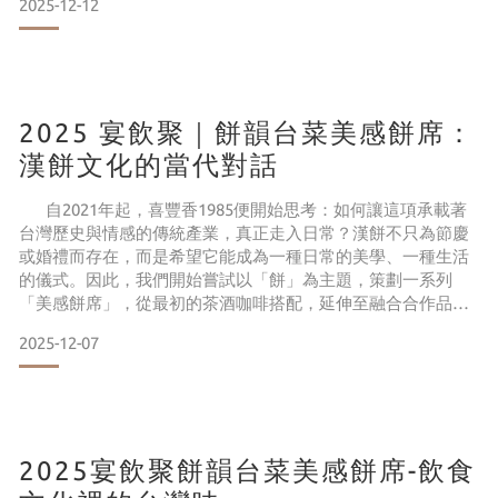
2025-12-12
食。此設計契合當代台灣市場，消費者追求健康美學與故事
性。 台中沙鹿喜豐香1985二代傳承，餅藝師選用糯米慢火烹
製，高粱酒浸漬桂圓沁入柴燒桂圓果香，核桃手工拌入增添層
次。
2025 宴飲聚｜餅韻台菜美感餅席：
漢餅文化的當代對話
自2021年起，喜豐香1985便開始思考：如何讓這項承載著
台灣歷史與情感的傳統產業，真正走入日常？漢餅不只為節慶
或婚禮而存在，而是希望它能成為一種日常的美學、一種生活
的儀式。因此，我們開始嘗試以「餅」為主題，策劃一系列
「美感餅席」，從最初的茶酒咖啡搭配，延伸至融合合作品牌
的理念，也邀請建築師共同討論空間與情感的連結，試圖讓當
2025-12-07
代漢餅擁有更多展示的可能性。我們相信，漢餅不只是味覺的
享受，更是一種文化的載體。透過不同形式的策展與體驗，我
們希望讓漢餅的工藝與故事，能被更多人看見、理解與喜
2025宴飲聚餅韻台菜美感餅席-飲食