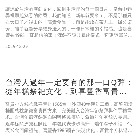
讓源於生活的漢餅文化，回到生活裡的每一個日常，當台中巷
弄裡飄起熟悉的餅香，我們知道，新年就要來了。​不是那種只
在大日子才端出的「高貴食品」，而是能放在茶几上、辦公桌
旁、隨手就能分享給身邊人的，一種日常裡的幸福感。這是喜
豐香1985一直相信的事：漢餅不該只屬於儀式，它更該屬於生
活本身。​2026年馬年新春，我們推出《城市年味，日常食感》
2025-12-29
系列新年禮盒。不刻意堆砌節慶的喧囂，不過度包裝年節的隆
重，只是很簡單地，把台灣最真實的生活記憶、最溫暖的人情
祝福，裝進一只禮盒裡。 讓你在回家的路上，帶著這份餅香；
台灣人過年一定要有的那一口Q彈：
從年糕祭祀文化，到喜豐香富貴小
方糕的富貴新日常
富貴小方糕承載喜豐香1985台中沙鹿40年漢餅工藝，高粱酒漬
桂圓核桃象徵富貴四方來，完美融入台灣年節祭拜與伴手禮需
求。台灣年節漢餅源自閩粵移民傳統，象徵年年有餘與團圓。
過年從除夕祭祖開始，年糕代表步步高升，端午粽子祈福，代
表米食回饋祖先。喜豐香1985將古法現代化，富貴小方糕避開
傳統黏牙痛點，減糖Q彈適合全家，延續文化卻走進日常飲