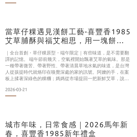
能被品嚐、也能被記住的中秋心意。 台灣的秋天，不是一種顏
色，是四種。那是平原上飽滿的紅豆，是山邊慢慢轉黃的金
桔，是
當草仔粿遇見漢餅工藝-喜豐香1985
艾草脯酥與福艾相思，用一塊餅說
盡端午的草本深情
｜全台首創・草仔粿原型・端午限定｜有些味道，是不需要翻
譯的記憶。 端午節前幾天，空氣裡開始飄著艾草的氣味。那是
一種帶著微苦、帶著野性、帶著清晨草地水氣的味道，是台灣
人從孩提時代就烙印在嗅覺深處的家的訊號。阿嬤的手，在案
板上揉著深綠色的粿糰；媽媽從市場提回一把新鮮艾草，說是
要驅邪，要納福，要讓這個家在整個夏天都被保護著。 草仔
2026-03-21
粿，是台灣人對端午節最柔軟的表達。 而今年，喜豐香1985用
一個從未有人做過的方式，讓這份柔軟有了全新的形狀。 一、
一個念頭的誕生：草仔粿，可以變成漢餅嗎？喜豐香1985，創
城市年味，日常食感｜2026馬年新
春，喜豐香1985新年禮盒