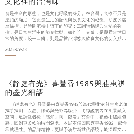
文化裡的台灣味
食是生命的形態，也是文化呼吸的養分。在台灣，食物不只是
溫飽的滿足，它更是生活的記憶與飲食文化的載體。餅皮的層
層揉摺，是時間流轉中留下的印記；烹調時鍋鏟與火焰的碰
撞，是日常生活中的節奏律動。如何吃一桌菜，是觀看台灣日
常的角度；咬一口餅，則是品嘗台灣悠久飲食文化的切入點。
這不僅是食物的饗宴，更是味覺與情感的精緻流動。今年的
2025-09-28
《2025宴飲聚》，將透過四款手工漢餅與四席經典台菜創造一
場文化交織的對視。這不同於一般的餐飲活動，它邀請參與者
用心體驗，去感受時間、工藝、人情與創新的多重交疊，從細
節裡見證台灣味
《靜處有光》喜豐香1985與莊惠祺
的墨光細語
《靜處有光》展覽是由喜豐香1985與當代藝術家莊惠祺老師
攜手策劃，以墨、膠彩與光影為媒介，將靜謐的內在風景融入
空間，邀請觀者從「感知」與「觀看」交會中，被藝術緩緩包
裹，回到更柔軟的時間深處。本展不僅回應喜豐香1985「感性
承載理性」的品牌精神，更賦予漢餅新世代語境，於深厚文化