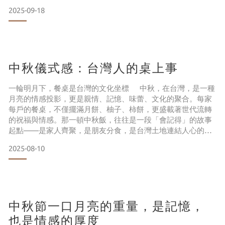
底蘊裡激盪情感流動。 靜處有光並非僅是畫展，而是一場關
2025-09-18
於感官、語言、記憶的流動儀式。莊惠祺老師以「墨」的感官
沉靜、「膠彩」的生命力與「光」的流轉，描繪物我交融的內
在風景。他的畫作裡融合物象、自然、生命的
中秋儀式感：台灣人的桌上事
一輪明月下，餐桌是台灣的文化坐標 中秋，在台灣，是一種
月亮的情感投影，更是親情、記憶、味蕾、文化的聚合。每家
每戶的餐桌，不僅擺滿月餅、柚子、柿餅，更盛載著世代流轉
的祝福與情感。那一頓中秋飯，往往是一段「會記得」的故事
起點——是家人齊聚，是朋友分食，是台灣土地連結人心的最
柔軟半徑。 說到漢餅，許多人會想起婚禮的大餅、彌月的
2025-08-10
小點、中秋的蛋黃酥。這些餅，不只是食物，更是一種「儀
式」，象徵著團圓、祝福與感謝。喜豐香1985主張，漢餅不該
只在節日出現，而該是每一天的生活風景。喜
中秋節一口月亮的重量，是記憶，
也是情感的厚度