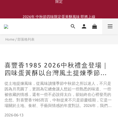
喜豐香1985 × 薑薑小姐花藝工作室｜登記日系列 手捧花｜5月–7月
2026年 中秋節四味限定蛋黃酥風味 即將上線
限定
日咖，夜酒，中秋風味地圖即將開跑
Home
/
部落格列表
喜豐香1985 × 薑薑小姐花藝工作室｜登記日系列 手捧花｜5月–7月
限定
喜豐香1985 2026中秋禮盒登場｜
四味蛋黃酥以台灣風土提煉季節滋
味
從土地提煉風味，從風味讀懂季節中秋節之所以迷人，不只是
因為月亮圓了，更因為它總會讓人想起一些熟悉的味道、一些
被收藏的情感，還有一些不必說得太白，卻始終在心裡發亮的
念想。對喜豐香1985而言，中秋從來不只是節慶檔期，它是一
場關於土地、食材、手藝與情感的年度對話。2026年，我們以
「從土地提煉風味，從風味讀懂季節」為題，推出中秋四味蛋
2026-06-13
黃酥禮盒，把台灣風土、漢餅工藝與當代送禮美學揉合成一份