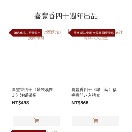
喜豐香四十週年出品
聯名出品，限量推出
榮獲 新味食潮 金質獎 同慶優惠
喜豐香四十《帶袋漢餅
喜豐香四十《肆。蒔》福
走》漢餅帶袋
祿壽囍八入禮盒
NT$498
NT$868