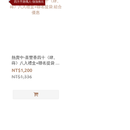
四方手路職人-強強推出
熱賣中-喜豐香四十《肆。
蒔》八入禮盒+聯名提袋 組
合優惠
NT$1,200
NT$1,336