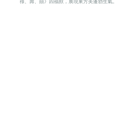
祿、壽、囍》四福獸，展現東方美蓬勃生氣。