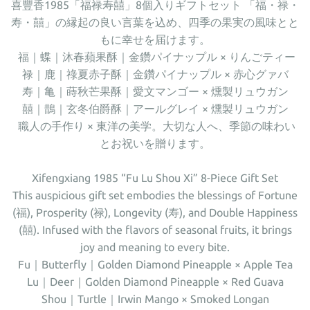
喜豐香1985「福禄寿囍」8個入りギフトセット 「福・禄・
寿・囍」の縁起の良い言葉を込め、四季の果実の風味とと
もに幸せを届けます。
福｜蝶｜沐春蘋果酥｜金鑽パイナップル × りんごティー
禄｜鹿｜祿夏赤子酥｜金鑽パイナップル × 赤心グァバ
寿｜亀｜蒔秋芒果酥｜愛文マンゴー × 燻製リュウガン
囍｜鵲｜玄冬伯爵酥｜アールグレイ × 燻製リュウガン
職人の手作り × 東洋の美学。大切な人へ、季節の味わい
とお祝いを贈ります。
Xifengxiang 1985 “Fu Lu Shou Xi” 8-Piece Gift Set
This auspicious gift set embodies the blessings of Fortune
(福), Prosperity (禄), Longevity (寿), and Double Happiness
(囍). Infused with the flavors of seasonal fruits, it brings
joy and meaning to every bite.
Fu｜Butterfly｜Golden Diamond Pineapple × Apple Tea
Lu｜Deer｜Golden Diamond Pineapple × Red Guava
Shou｜Turtle｜Irwin Mango × Smoked Longan