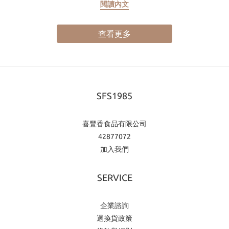
閱讀內文
材、手藝與情感的年度對話。2026年，我們以「從土地提煉風味，
從風味讀懂季節」為題，推出中秋四味蛋黃酥禮盒，把台灣風土、
漢餅工藝與當代送禮美學揉合成一份能被品嚐、也能被記住的中秋
查看更多
心意。 台灣的秋天，不是一種顏色，是四種。那是平原上飽滿的紅
豆，是山邊慢慢轉黃的金桔，是黑泥裡默默長成的芋頭，也是紹興
甕中被歲月封存的稻香與酒氣。這些食材不是被安排來裝飾節慶，
而是真實長在台灣土地上的滋味。喜豐香1985相信，一間手工漢餅
SFS1985
店能做的不只是糕點，而是把土地的語言，翻譯成適合今天餐桌的
風味。 今年的四味蛋黃酥禮盒，就是這樣一份從風土出發的作品。
它保留蛋黃酥最經典的骨架，也讓每一顆都有自己的性格。經典原
喜豐香食品有限公司
味穩住團圓的記憶，芋皇藏月帶來年度新作的驚喜，紹興醉月展現
42877072
成熟而圓潤的大人風味，桔香暮月則以清亮果香替整體風味收尾。
加入我們
四種味道不只是口味選擇，更像四段秋天的表情，讓中秋禮盒不只
是「好吃」，而是有故事、有層次，也有品牌態度。 喜豐香1985的
SERVICE
中秋，不只是送禮在中秋禮盒市場越來越講求差異化的今天，消費
者不只在意包裝精緻與否，也在意禮盒背後是否有真正的風格與內
企業諮詢
容。對企業採購來說，禮盒代表的不只是贈禮，而是品牌的延伸；
退換貨政策
對個人送禮來說，禮盒也不只是節日的應景商品，而是一份能不能