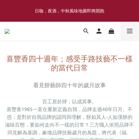
喜豐香1985 × 薑薑小姐花藝工作室｜登記日系列 手捧花｜5月–7月
日咖，夜酒，中秋風味地圖即將開跑
限定
喜豐香1985 × 薑薑小姐花藝工作室｜登記日系列 手捧花｜5月–7月
限定
喜豐香四十週年；感受手路技藝不一樣
的當代日常
看見餅藝師四十年的歲月故事
百工居於肆，以成其事。
喜豐香1985一直在重新定義自我，品牌走過40年日月。不
惑；是對於自我品牌的認同與理解，餅如其人-人如漢餅的
滋味百態，要如何走向不一樣的日常？三方職人依照品牌不
同見解為基調，象徵品牌技藝歲月的為題，將代表《福、