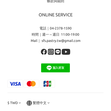
條款與細則
代表自己品味的選擇。喜豐香1985多年來一直站在這個交界上，讓
傳統漢餅不只留在記憶裡，也能重新走進現代生活。 所以，2026中
ONLINE SERVICE
秋四味蛋黃酥禮盒的出發點，不是單純把幾種熱門口味拼在一起，
而是回到一個更根本的問題：中秋真正讓人記得的，是什麼？是月
電話｜04-2378-1590
亮，是團圓，是拜訪，是相聚，也是那一口能讓彼此安靜下來、重
時間｜週一～週日 11:00-19:00
新靠近的味道。喜豐香1985想做的，是把這些感受都收進一盒裡，
Mail｜ sfs.pastry.tw@gmail.com
讓禮盒本身成為一種有文化厚度的節慶體驗。 我們也相信，好的中
秋商品，應該同時具備三件事：第一，是清楚的品牌風格；第二，
是夠真實、夠有記憶點的產品風味；第三，是能夠讓人願意主動分
享與轉述的故事。四味蛋黃酥正是這三者的結合。它不是喧鬧型的
商品，而是越品越能感受到層次的作品。它不急著表態，卻會在收
禮者拆開禮盒、咬下第一口之後，慢慢留下印象。 |四味蛋黃酥的風
味故事|經典原味蛋黃酥：最熟悉的團圓滋味如果說中秋有一種味道
是所有人都曾經歷過的，那多半就是蛋黃酥的經典原味。紅豆沙與
鴨蛋黃的組合，看似簡單，卻從來不容易做得平衡。紅豆沙要細緻
綿密，甜味不能過於厚重；鴨蛋黃要鹹香飽滿，卻不能搶走整體的
$
TWD
繁體中文
節奏。喜豐香1985以手工方式反覆調整比例，讓這顆經典原味保有
最熟悉的團圓感，也保有屬於品牌的細節。 經典原味的魅力，在於