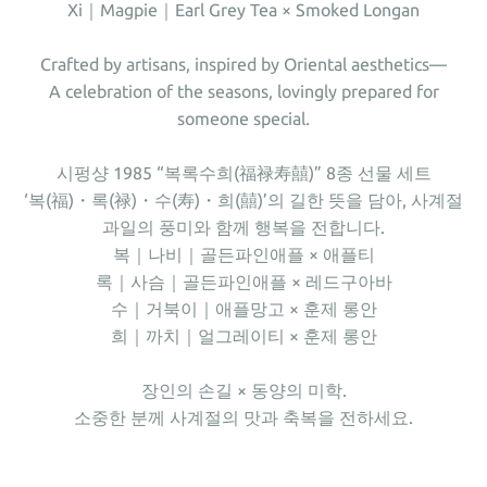
Xi｜Magpie｜Earl Grey Tea × Smoked Longan
Crafted by artisans, inspired by Oriental aesthetics—
A celebration of the seasons, lovingly prepared for
someone special.
시펑샹 1985 “복록수희(福禄寿囍)” 8종 선물 세트
‘복(福)・록(禄)・수(寿)・희(囍)’의 길한 뜻을 담아, 사계절
과일의 풍미와 함께 행복을 전합니다.
복｜나비｜골든파인애플 × 애플티
록｜사슴｜골든파인애플 × 레드구아바
수｜거북이｜애플망고 × 훈제 롱안
희｜까치｜얼그레이티 × 훈제 롱안
장인의 손길 × 동양의 미학.
소중한 분께 사계절의 맛과 축복을 전하세요.