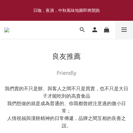
喜豐香1985 × 薑薑小姐花藝工作室｜登記日系列 手捧花｜5月–7月
日咖，夜酒，中秋風味地圖即將開跑
限定
喜豐香1985 × 薑薑小姐花藝工作室｜登記日系列 手捧花｜5月–7月
限定
良友推薦
Friendly
我們賣的不只是餅、與客人之間不只是買賣，也不只是大日
子才能吃到的高貴食品
我們想做的就是成為普通的、你我都曾經注意過的微小日
常；
人情祝福與漢餅精神的日常傳遞，品牌之間互相的良善之
誼。