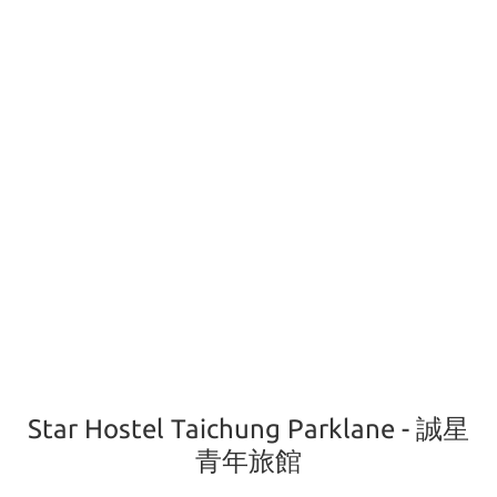
Star Hostel Taichung Parklane - 誠星
青年旅館