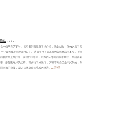
阿點
⭐⭐⭐⭐⭐
是在一個平日的下午， 當時看到喜豐香官網介紹，很是心動， 便匆匆撥了電
 十分鐘過後就出現在門口了。 店員並沒有因為我們貿然來訪而不悅， 反而
心的解說餅盒的設計、喜餅口味等等， 我跟內人悠閒的喫茶嚐餅， 餅的香氣
密，搭配剛泡好的紅茶， 我多吃了好幾口， 渾然不知自己是來試餅的， 加
...更多
時而吹拂的微風， 讓人彷彿身處仙境般的舒適。