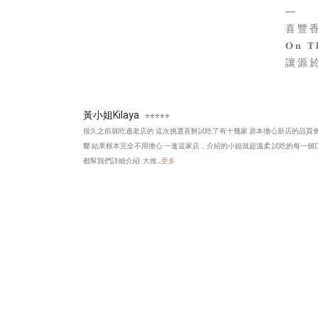
—
喜豐香
𝐎𝐧 𝐓
讓源
黃小姐Kilaya
⭐⭐⭐⭐⭐
很久之前就吃過老店的 這次挑選喜餅試吃了有十幾家 原本擔心新店的品質
響 結果根本完全不用擔心 一進這家店，介紹的小姐就超溫柔 試吃的每一個
都幫我們詳細介紹 大推
...更多