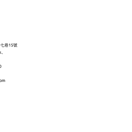
七巷15號
t.,
0
com