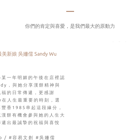
你們的肯定與喜愛，是我們最大的原動力
最美新娘 吳姍儒 Sandy Wu
心某一年明媚的午後在店裡認
ndy，
與她分享漢餅精神與
祝福的日常傳遞，
更感謝
dy在人生最重要的時刻，
選
喜豐香1985串起這段緣分，
式漢餅有機會參與她的人生大
傳遞出最誠摯的祝福與喜悅
to / #容易文創 #吳姍儒