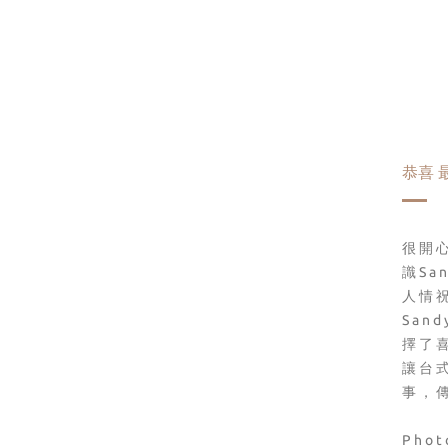
恭喜 
很開
識Sa
人情
San
擇了
讓台
事，
Pho