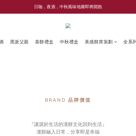
喜豐香1985 × 薑薑小姐花藝工作室｜登記日系列 手捧花｜5月–7月限定
日咖，夜酒，中秋風味地圖即將開跑
喜豐香1985 × 薑薑小姐花藝工作室｜登記日系列 手捧花｜5月–7月限定
酒
黑派父親
喜餅禮盒
中秋禮盒
美感餅席策劃
全系
BRAND
品牌價值
『讓源於生活的漢餅文化回到生活』
漢餅融入日常，分享即是幸福