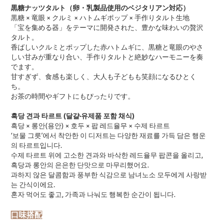
黒糖ナッツタルト（卵・乳製品使用のベジタリアン対応）
黒糖 × 竜眼 × クルミ × ハトムギポップ × 手作りタルト生地
「宝を集める器」をテーマに開発された、豊かな味わいの贅沢
タルト。
香ばしいクルミとポップした赤ハトムギに、黒糖と竜眼のやさ
しい甘みが重なり合い、手作りタルトと絶妙なハーモニーを奏
でます。
甘すぎず、食感も楽しく、大人も子どもも笑顔になるひとく
ち。
お茶の時間やギフトにもぴったりです。
흑당 견과 타르트 (달걀·유제품 포함 채식)
흑당 × 롱안(용안) × 호두 × 팝 레드율무 × 수제 타르트
‘보물 그릇’에서 착안한 이 디저트는 다양한 재료를 가득 담은 행운
의 타르트입니다.
수제 타르트 위에 고소한 견과와 바삭한 레드율무 팝콘을 올리고,
흑당과 롱안의 은은한 단맛으로 마무리했어요.
과하지 않은 달콤함과 풍부한 식감으로 남녀노소 모두에게 사랑받
는 간식이에요.
혼자 먹어도 좋고, 가족과 나눠도 행복한 순간이 됩니다.
口味搭配