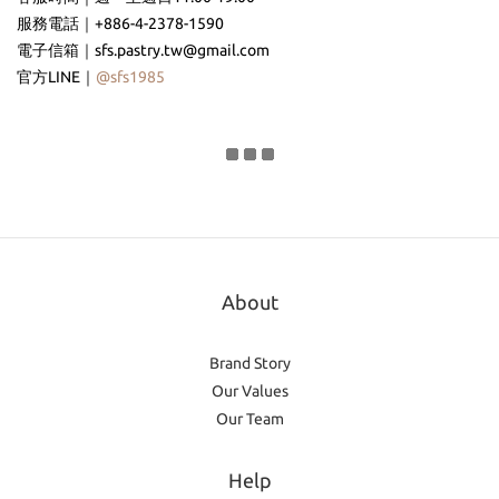
服務電話｜+886-4-2378-1590
電子信箱｜
sfs.pastry.tw@gmail.com
官方LINE｜
@sfs1985
About
Brand Story
Our Values
Our Team
Help