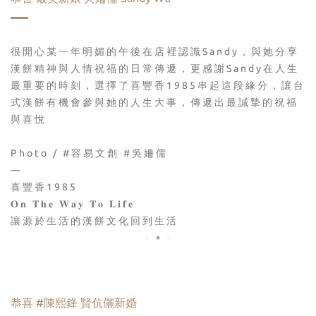
很開心某一年明媚的午後在店裡認識Sandy，
與她分享
漢餅精神與人情祝福的日常傳遞，
更感謝Sandy在人生
最重要的時刻，
選擇了喜豐香1985串起這段緣分，
讓台
式漢餅有機會參與她的人生大事，
傳遞出最誠摯的祝福
與喜悅
Photo / #容易文創 #吳姍儒
—
喜豐香1985
𝐎𝐧 𝐓𝐡𝐞 𝐖𝐚𝐲 𝐓𝐨 𝐋𝐢𝐟𝐞
讓源於生活的漢餅文化回到生活
恭喜 #陳熙鋒 賢伉儷新婚