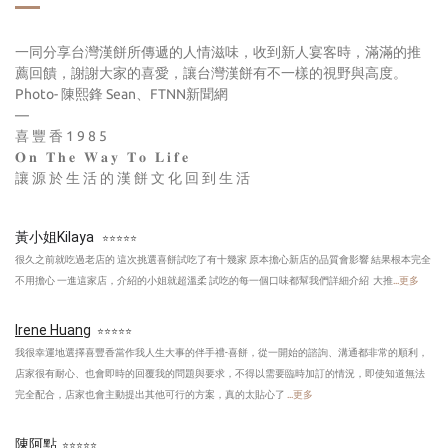
一同分享台灣漢餅所傳遞的人情滋味，收到新人宴客時，滿滿的推
薦回饋，謝謝大家的喜愛，讓台灣漢餅有不一樣的視野與高度。
Photo- 陳熙鋒 Sean、FTNN新聞網
—
喜豐香1985
𝐎𝐧 𝐓𝐡𝐞 𝐖𝐚𝐲 𝐓𝐨 𝐋𝐢𝐟𝐞
讓源於生活的漢餅文化回到生活
黃小姐Kilaya
⭐⭐⭐⭐⭐
很久之前就吃過老店的 這次挑選喜餅試吃了有十幾家 原本擔心新店的品質會影響 結果根本完全
不用擔心 一進這家店，介紹的小姐就超溫柔 試吃的每一個口味都幫我們詳細介紹 大推
...更多
Irene Huang
⭐⭐⭐⭐⭐
我很幸運地選擇喜豐香當作我人生大事的伴手禮-喜餅，從一開始的諮詢、溝通都非常的順利，
店家很有耐心、也會即時的回覆我的問題與要求，不得以需要臨時加訂的情況，即使知道無法
完全配合，店家也會主動提出其他可行的方案，真的太貼心了
...更多
陳阿點
⭐⭐⭐⭐⭐