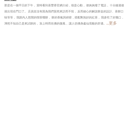
那是在一個平日的下午， 當時看到喜豐香官網介紹，很是心動， 便匆匆撥了電話， 十分鐘過後
就出現在門口了。 店員並沒有因為我們貿然來訪而不悅， 反而細心的解說餅盒的設計、喜餅口
味等等， 我跟內人悠閒的喫茶嚐餅， 餅的香氣與綿密，搭配剛泡好的紅茶， 我多吃了好幾口，
...更多
渾然不知自己是來試餅的， 加上時而吹拂的微風， 讓人彷彿身處仙境般的舒適。