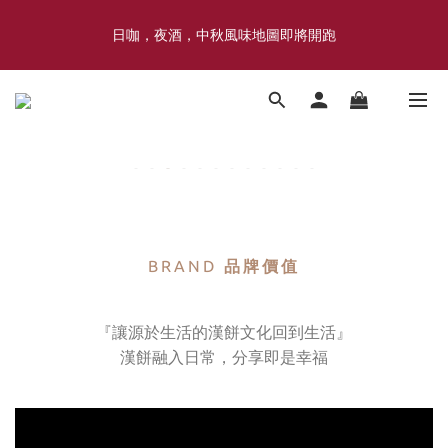
喜豐香1985 × 薑薑小姐花藝工作室｜登記日系列 手捧花｜5月–7月
日咖，夜酒，中秋風味地圖即將開跑
限定
喜豐香1985 × 薑薑小姐花藝工作室｜登記日系列 手捧花｜5月–7月
限定
BRAND
品牌價值
『讓源於生活的漢餅文化回到生活』
漢餅融入日常，分享即是幸福