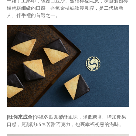
一顆手工壓印，包覆白豆沙、金桔檸檬氣息，味道猶如檸
檬蛋糕細緻的口感，香氣金桔絲瀰漫鼻腔，是二代店新
人、伴手禮的首選之一。
|旺你來成全|
傳統冬瓜鳳梨酥風味，降低糖度、增加椰果
口感，尾韻以65％苦甜巧克力，包裹幸福初戀的滋味。