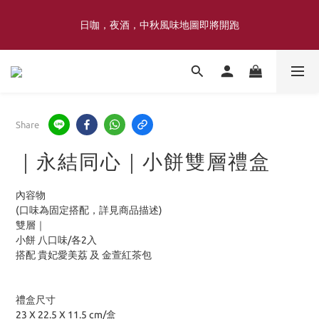
喜豐香1985 × 薑薑小姐花藝工作室｜登記日系列 手捧花｜5月–7月
日咖，夜酒，中秋風味地圖即將開跑
限定
喜豐香1985 × 薑薑小姐花藝工作室｜登記日系列 手捧花｜5月–7月
限定
Share
｜永結同心｜小餅雙層禮盒
內容物
(口味為固定搭配，詳見商品描述)
雙層｜ 
小餅 八口味/各2入
搭配 貴妃愛美荔 及 金萱紅茶包
禮盒尺寸
23 X 22.5 X 11.5 cm/盒