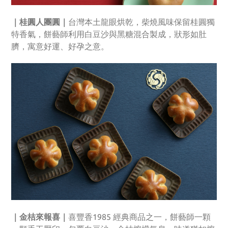
｜桂圓人團圓｜
台灣本土龍眼烘乾，柴燒風味保留桂圓獨
特香氣，餅藝師利用白豆沙與黑糖混合製成，狀形如肚
臍，寓意好運、好孕之意。
｜金桔來報喜｜
喜豐香1985 經典商品之一，餅藝師一顆