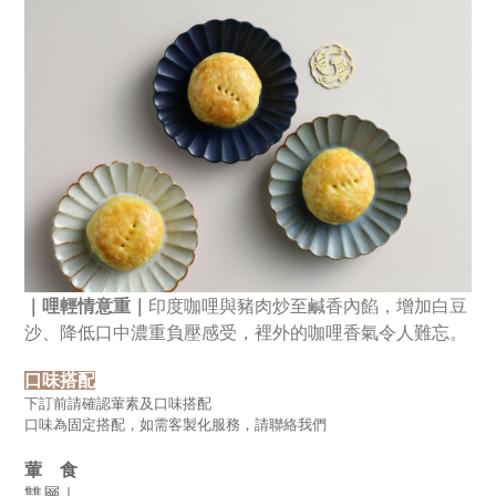
｜哩輕情意重｜
印度咖哩與豬肉炒至鹹香內餡，增加白豆
沙、降低口中濃重負壓感受，裡外的咖哩香氣令人難忘。
口味搭配
下訂前請確認葷素及口味搭配
口味為固定搭配，如需客製化服務，請聯絡我們
葷    食
雙層｜ 