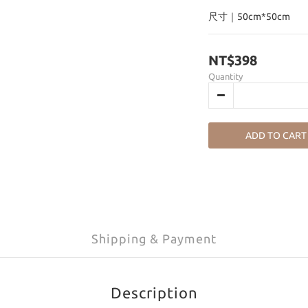
尺寸｜50cm*50cm
NT$398
Quantity
ADD TO CART
Shipping & Payment
Description