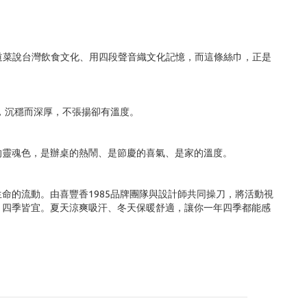
們用四道菜說台灣飲食文化、用四段聲音織文化記憶，而這條絲巾，正是
，沉穩而深厚，不張揚卻有溫度。
的靈魂色，是辦桌的熱鬧、是節慶的喜氣、是家的溫度。
命的流動。由喜豐香1985品牌團隊與設計師共同操刀，將活動視
，四季皆宜。夏天涼爽吸汗、冬天保暖舒適，讓你一年四季都能感