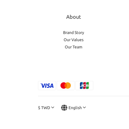
About
Brand Story
Our Values
Our Team
$
TWD
English