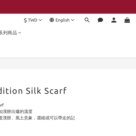
$
TWD
English
系列商品
BUY NOW
ition Silk Scarf
rf
如漢餅出爐的溫度
道漢餅、風土意象，濃縮成可以帶走的記