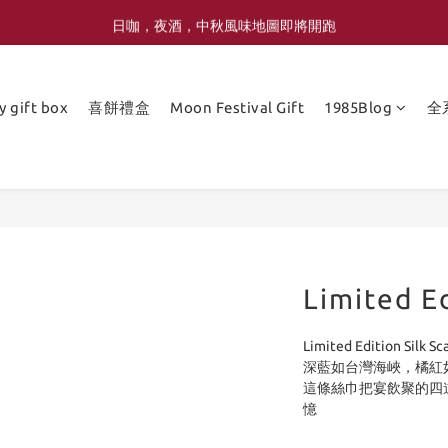
喜豐香1985 × 薑薑小姐花藝工作室｜登記日系列 手捧花｜5月–7月限定
日咖，夜酒，中秋風味地圖即將開跑
喜豐香1985 × 薑薑小姐花藝工作室｜登記日系列 手捧花｜5月–7月限定
y gift box
喜餅禮盒
Moon Festival Gift
1985Blog
全
Limited Ed
Limited Edition Silk Sca
深藍如台灣海峽，橘紅
這條絲巾把宴飲聚的四
憶