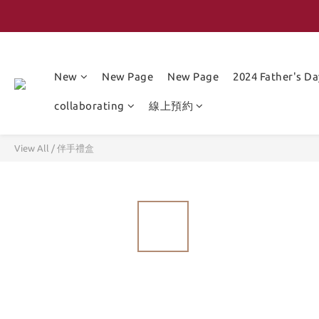
New
New Page
New Page
2024 Father's Da
collaborating
線上預約
View All
/
伴手禮盒