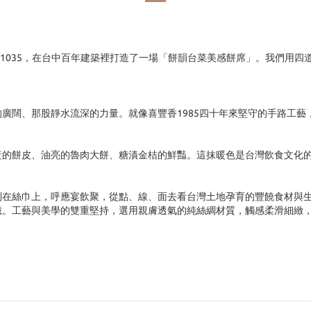
USINC 1035，在台中百年建築裡打造了一場「餅韻台菜美感餅席」。我
廣闊、那股靜水流深的力量。就像喜豐香1985四十年來堅守的手路工藝
黃的餅皮、油亮的魯肉大餅、糖漬金桔的鮮豔。這抹暖色是台灣飲食文化
在絲巾上，呼應宴飲聚，從點、線、面去看台灣土地孕育的豐饒食材與生
憶。工藝與美學的雙重堅持，選用親膚透氣的純絲綢材質，觸感柔滑細緻