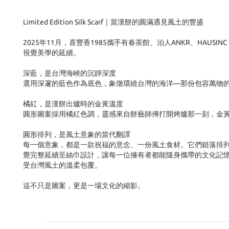
Limited Edition Silk Scarf｜
當漢餅的圓滿遇見風土的豐盛
2025年11月，喜豐香1985攜手有春茶館、泊人ANKR、HA
視覺美學的延續。
深藍，是台灣海峽的沉靜深度
選用深邃的藍色作為底色，象徵環繞台灣的海洋—那份包容萬物的
橘紅，是漢餅出爐時的金黃溫度
圓形圖案採用橘紅色調，靈感來自餅藝師傅打開烤爐那一刻，金
圓形排列，是風土意象的當代翻譯
每一個意象，都是一款祝福的意念、一份風土食材。它們錯落排列
覺完整延續至絲巾設計，讓每一位擁有者都能隨身攜帶的文化記
受台灣風土的溫柔包覆。
這不只是圖案，更是一場文化的縮影。