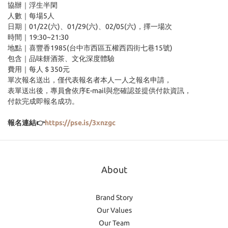
協辦｜浮生半閑
人數｜每場5人
日期｜01/22(六)、01/29(六)、02/05(六)，擇一場次
時間｜19:30~21:30
地點｜喜豐香1985(台中市西區五權西四街七巷15號)
包含｜品味餅酒茶、文化深度體驗
費用｜每人＄350元
單次報名送出，僅代表報名者本人一人之報名申請，
表單送出後，專員會依序E-mail與您確認並提供付款資訊，
付款完成即報名成功。
報名連結👉
https://pse.is/3xnzgc
About
Brand Story
Our Values
Our Team