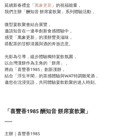
延續新春禮盒「
萬象更新
」的祝福能量，
我們主辦「酬知音 餅席宴飲聚」系列體驗活動，
微型宴飲聚會結合展覽，
邀請知音在一連串創新食感體驗中，
感受「萬象更新」的漢餅豐美滋味，
搭配茶的甘醇清麗與酒的奔放恣意。
光影為引導，緩步體驗獨特宴飲氛圍，
以台灣漢餅作為主角的「餅席」，
將由「喜豐香1985」創新漢餅，
結合「浮生半閑」的茶感體驗與WAT特調雞尾酒，
邀您在沈浸笑語，共同體驗宴飲歡聚的迷人時刻。
「喜豐香1985 酬知音 餅席宴飲聚」
主辦｜喜豐香1985