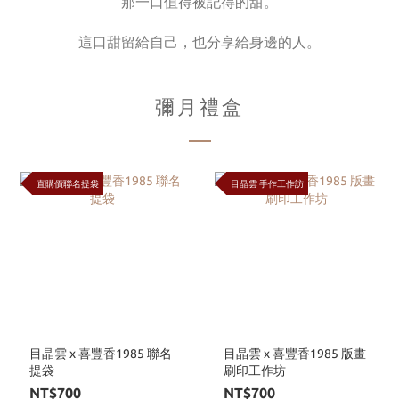
那一口值得被記得的甜。
這口甜留給自己，也分享給身邊的人。
彌月禮盒
直購價聯名提袋
目晶雲 手作工作訪
目晶雲 x 喜豐香1985 聯名
目晶雲 x 喜豐香1985 版畫
提袋
刷印工作坊
NT$700
NT$700