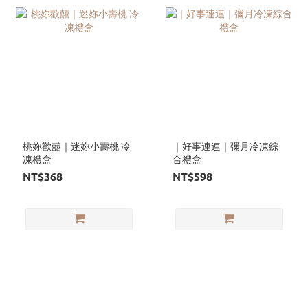
桃妳歡囍｜迷妳小壽桃 冷
｜好事連連｜彌月冷凍綜
凍禮盒
合禮盒
NT$368
NT$598