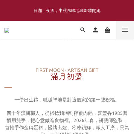
喜豐香1985 × 薑薑小姐花藝工作室｜登記日系列 手捧花｜5月–7月
日咖，夜酒，中秋風味地圖即將開跑
限定
喜豐香1985 × 薑薑小姐花藝工作室｜登記日系列 手捧花｜5月–7月
限定
FIRST MOON · ARTISAN GIFT
滿月初聲
一份出生禮，呱呱墜地是對這個家的第一聲祝福。
四十年漢餅職人，從揉捻麵糰到拌覆內餡，喜豐香1985習
慣用雙手，把心意做進食物裡。2026年春，餅藝師監製，
首推手作金磚蛋糕，慢烤出爐、冷凍鎖鮮，職人工序，只為