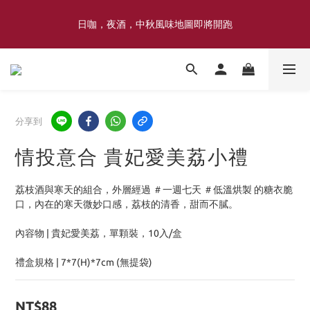
喜豐香1985 × 薑薑小姐花藝工作室｜登記日系列 手捧花｜5月–7月
日咖，夜酒，中秋風味地圖即將開跑
限定
喜豐香1985 × 薑薑小姐花藝工作室｜登記日系列 手捧花｜5月–7月
限定
分享到
情投意合 貴妃愛美荔小禮
荔枝酒與寒天的組合，外層經過 ＃一週七天 ＃低溫烘製 的糖衣脆
口，內在的寒天微妙口感，荔枝的清香，甜而不膩。
內容物 | 貴妃愛美荔，單顆裝，10入/盒
禮盒規格 | 7*7(H)*7cm (無提袋)
NT$88