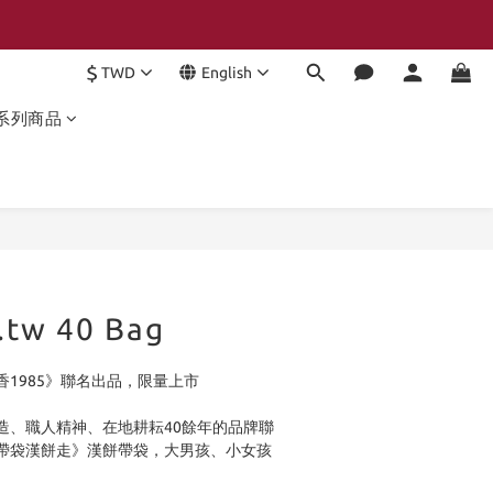
$
TWD
English
系列商品
BUY NOW
y.tw 40 Bag
1985》聯名出品，限量上市
造、職人精神、在地耕耘40餘年的品牌聯
帶袋漢餅走》漢餅帶袋，大男孩、小女孩