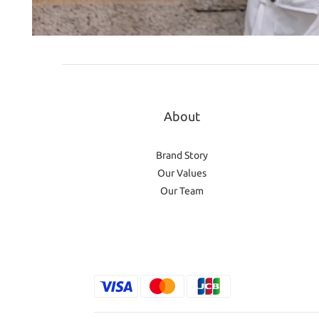
About
Brand Story
Our Values
Our Team