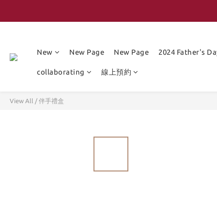
New
New Page
New Page
2024 Father's Da
collaborating
線上預約
View All
/
伴手禮盒