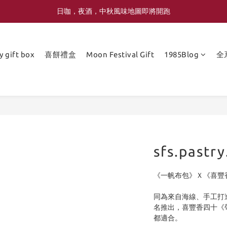
喜豐香1985 × 薑薑小姐花藝工作室｜登記日系列 手捧花｜5月–7月限定
喜豐香1985 × 薑薑小姐花藝工作室｜登記日系列 手捧花｜5月–7月限定
2026年 中秋節四味限定蛋黃酥風味 即將上線
y gift box
喜餅禮盒
Moon Festival Gift
1985Blog
全
日咖，夜酒，中秋風味地圖即將開跑
喜豐香1985 × 薑薑小姐花藝工作室｜登記日系列 手捧花｜5月–7月限定
sfs.pastr
《一帆布包》Ｘ《喜豐香
同為來自海線、手工打
名推出，喜豐香四十《
都適合。