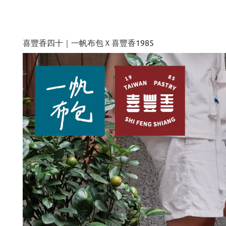
喜豐香四十｜一帆布包Ｘ喜豐香
1985