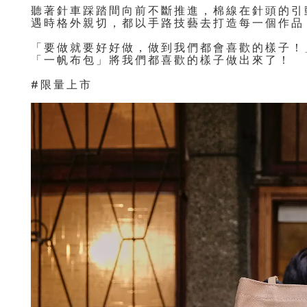
聽著針車踩踏間向前不斷推進，棉線在針頭的引
遇時格外親切，都以手路技藝去打造每一個作品
「要做就要好好做，做到我們都會喜歡的樣子！
「一帆布包」將我們都喜歡的樣子做出來了！
#限量上市