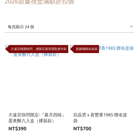
2026節慶禮盒滿額折扣價
每頁顯示 24 個
大遠百檔期快閃，僅限百貨現場取貨付款
直購價聯名提袋
大遠百快閃限定-『暮月四味』
目晶雲 x 喜豐香1985 聯名提
蛋黃酥六入盒（裸裝款）
袋
NT$390
NT$700