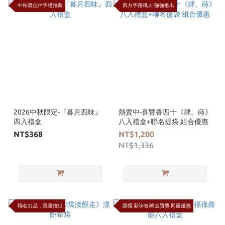
中秋最佳伴手禮推薦
四方手路職人-強強推出
2026中秋限定-『暮月四味』
熱賣中-喜豐香四十《肆。蒔》
四入禮盒
八入禮盒+聯名提袋 組合優惠
NT$368
NT$1,200
NT$1,336
聯名出品，限量推出
榮獲 新味食潮 金質獎 同慶優惠