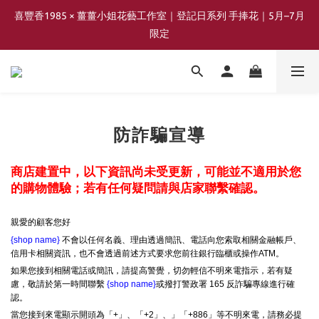
喜豐香1985 × 薑薑小姐花藝工作室｜登記日系列 手捧花｜5月–7月
喜豐香1985 × 薑薑小姐花藝工作室｜登記日系列 手捧花｜5月–7月
限定
限定
2026年 中秋節四味限定蛋黃酥風味 即將上線
日咖，夜酒，中秋風味地圖即將開跑
防詐騙宣導
喜豐香1985 × 薑薑小姐花藝工作室｜登記日系列 手捧花｜5月–7月
商店建置中，以下資訊尚未受更新，可能並不適用於您
限定
的購物體驗；若有任何疑問請與店家聯繫確認。
親愛的顧客您好
{shop name}
不會以任何名義、理由透過簡訊、電話向您索取相關金融帳戶、
信用卡相關資訊，也不會透過前述方式要求您前往銀行臨櫃或操作ATM。
如果您接到相關電話或簡訊，請提高警覺，切勿輕信不明來電指示，若有疑
慮，敬請於第一時間聯繫
{shop name}
或撥打警政署 165 反詐騙專線進行確
認。
當您接到來電顯示開頭為「+」、「+2」、」「+886」等不明來電，請務必提