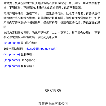
高警覺，更要提防對方竄改電話號碼或假裝成特定公司、銀行、司法機關的手
法。不明連結、不認識的LINE好友邀請或簡訊，也請不要點選。
常見詐騙手法如「重複下單」、「誤設分期付款」以取信消費者，再要求進行
網路銀行或ATM操作流程。如果與銀行帳務有關，請您直接致電給銀行，如果
來電內容要求您操作相關帳戶、提供資料等，也請您直接拒絕，降低詐騙的風
險。
亦請您定期修改密碼、強化密碼強度（以大小寫英文、數字混合使用）、不要
在公用電腦輸入帳號密碼，以提高資訊安全。
{shop name}
敬祝順心如意
165全民防騙網：
https://165.npa.gov.tw/#/
{shop name}
客服專線：
{shop name}
Line@帳號：
{shop name}
客服信箱：
SFS1985
喜豐香食品有限公司