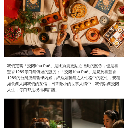
我們定義「交陪Kau-Puê」是比買賣更貼近彼此的關係，也是喜
豐香1985每口餅傳遞的態度；「交陪 Kau-Puê」是屬於喜豐香
1985的台灣漢餅哲學內涵，綿延如製餅之人性格中的韌性，安穩
如食餅人與我們的互信，日常微小的世事人情中，我們以餅交陪
人生，每口都是祝福和許諾。