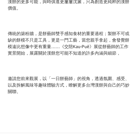
漢餅的更多可能，與時俱進更屢屢沈澱，只為創造更純粹的漢餅
價值。
傳統的築粉牆，是餅藝師雙手感知食材的重要過程；製餅不可或
缺的餅模不只是工具，更是一門工藝，當您親手拿起，會發覺餅
模遠比想像中更有重量……《交陪Kau-Puê》展從餅藝師的工作
實景開始，展露關於漢餅您可能不知道的許多內涵與細節，
邀請您前來觀展，以「一日餅藝師」的視角，透過氛圍、感受、
以及拆解風味等趣味體驗方式，瞭解更多台灣漢餅與自己的巧妙
關聯。