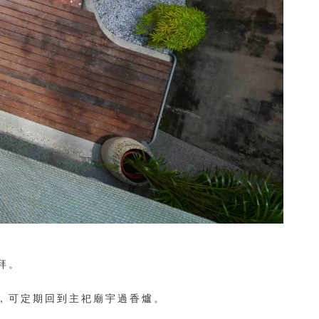
拜。
。
，可定期回到主祀廟宇過香爐。