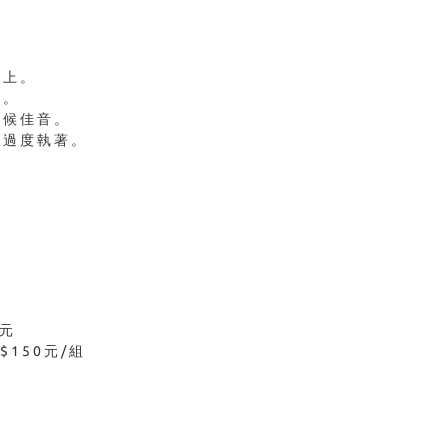
手上。
可。
靜候佳音。
不過度執著。
8元
150元/組