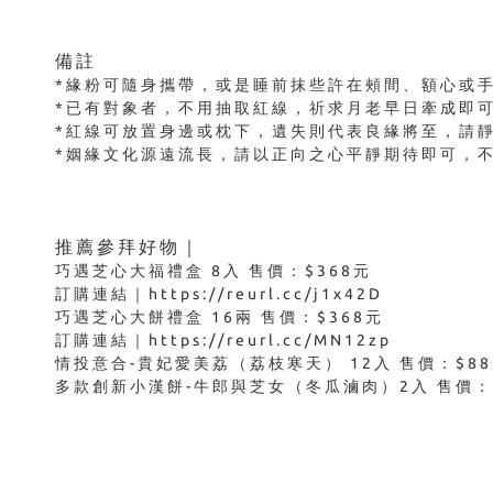
備註
*緣粉可隨身攜帶，或是睡前抹些許在頰間、額心或
*已有對象者，不用抽取紅線，祈求月老早日牽成即
*紅線可放置身邊或枕下，遺失則代表良緣將至，請
*姻緣文化源遠流長，請以正向之心平靜期待即可，
推薦參拜好物｜
巧遇芝心大福禮盒 8入 售價：$368元
訂購連結｜https://reurl.cc/j1x42D
巧遇芝心大餅禮盒 16兩 售價：$368元
訂購連結｜https://reurl.cc/MN12zp
情投意合-貴妃愛美荔（荔枝寒天） 12入 售價：$8
多款創新小漢餅-牛郎與芝女（冬瓜滷肉）2入 售價：$