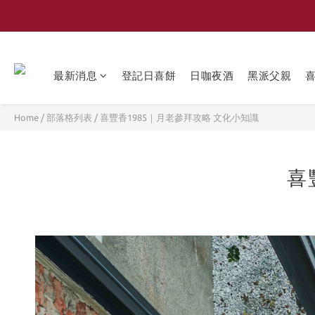
最新消息
登記日喜餅
日咖夜酒
黑派父親
Home
/
部落格列表
/
喜豐香1985｜月老參拜攻略 文化小知識
喜