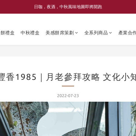
喜豐香1985 × 薑薑小姐花藝工作室｜登記日系列 手捧花｜5月–7月限定
日咖，夜酒，中秋風味地圖即將開跑
喜豐香1985 × 薑薑小姐花藝工作室｜登記日系列 手捧花｜5月–7月限定
喜餅禮盒
中秋禮盒
美感餅席策劃
全系列商品
產業合
豐香1985｜月老參拜攻略 文化小
2022-07-23