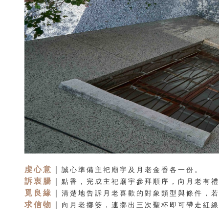
虔心意
｜
誠心準備主祀廟宇及月老金香各一份。
訴衷腸
｜
點香，完成主祀廟宇參拜順序，向月老有
覓良緣
｜
清楚地告訴月老喜歡的對象類型與條件，
求信物
｜
向月老擲筊，連擲出三次聖杯即可帶走紅