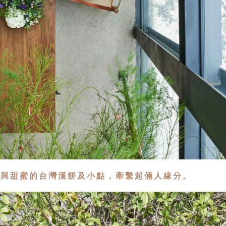
氣與甜蜜的台灣漢餅及小點，牽繫起倆人緣分。