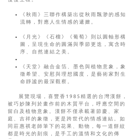
《秋雨》三聯作構築出從秋雨飄渺的感知
流轉，對應人生情感的遞嬗。
《月光》《石榴》《葡萄》則以圓軸形構
圖，呈現生命的圓滿與季節更迭，寓含時
序、自然連結之美。
《天堂》融合金箔、墨色與植物意象，象
徵希望、安慰與理想國度，是藝術家對生
命靜謐的最深觀察。
展覽現場，喜豐香1985精選的台灣漢餅，
被巧妙陳列於畫作前的木質平台，呼應空間的
留白及植物意象。漢餅不僅承載著節慶、家
庭、吉祥的象徵，更是跨世代的情感連結。如
同莊惠祺老師筆下的花果、動物，每一道餅紋
都是時光的刻痕，是手工的溫情和文化的傳