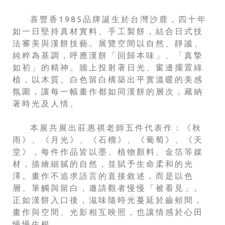
喜豐香1985品牌誕生於台灣沙鹿，四十年
如一日堅持真材實料、手工製餅，結合日式技
法審美與漢餅技藝。展覽空間以自然、靜謐、
純粹為基調，呼應漢餅「回歸本味」、「真摯
如初」的精神。牆上投射著日光、窗邊擺置綠
植，以木質、白色留白構築出平實溫暖的美感
氛圍，讓每一幅畫作都如同漢餅的層次，藏納
著時光及人情。
本展共展出莊惠祺老師五件代表作：《秋
雨》、《月光》、《石榴》、《葡萄》、《天
堂》，每件作品皆以墨、植物顏料、金箔等媒
材，描繪細膩的自然，並賦予生命柔和的光
澤。畫作不追求語言的直接敘述，而是以色
層、筆觸與留白，邀請觀者慢慢「被看見」。
正如漢餅入口後，滋味隨時光蔓延於齒頰間，
畫作與空間、光影相互映照，也讓情感於心田
慢慢生根。