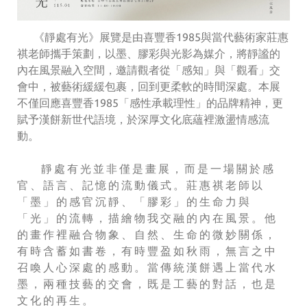
《靜處有光》展覽是由喜豐香1985與當代藝術家莊惠
祺老師攜手策劃，以墨、膠彩與光影為媒介，將靜謐的
內在風景融入空間，邀請觀者從「感知」與「觀看」交
會中，被藝術緩緩包裹，回到更柔軟的時間深處。本展
不僅回應喜豐香1985「感性承載理性」的品牌精神，更
賦予漢餅新世代語境，於深厚文化底蘊裡激盪情感流
動。
靜處有光並非僅是畫展，而是一場關於感
官、語言、記憶的流動儀式。莊惠祺老師以
「墨」的感官沉靜、「膠彩」的生命力與
「光」的流轉，描繪物我交融的內在風景。他
的畫作裡融合物象、自然、生命的微妙關係，
有時含蓄如書卷，有時豐盈如秋雨，無言之中
召喚人心深處的感動。當傳統漢餅遇上當代水
墨，兩種技藝的交會，既是工藝的對話，也是
文化的再生。