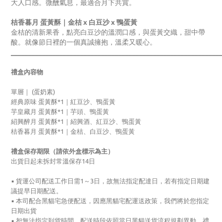
大人口感。微醺氣息，最適合月下共賞。
桔香暮月 蛋黃酥｜金桔 x 白豆沙 x 鴨蛋黃
金桔的清新果香，點亮白豆沙的溫潤口感，與蛋黃交織，甜中帶
酸。就像節日裡的一個真誠擁抱，溫柔又暖心。
____________________________________________________________
禮盒內容物
單層｜ (蛋奶素)
經典原味 蛋黃酥
*1｜紅豆沙、鴨蛋黃
芋皇藏月 蛋黃酥
*1｜芋頭、
鴨蛋黃
紹興醉月 蛋黃酥
*1｜紹興酒、紅豆沙
、鴨蛋黃
桔香暮月 蛋黃酥
*1｜金桔、白豆沙
、鴨蛋黃
禮盒保存期限（請依外盒標示為主）
出貨日起未拆封常溫保存14日
▪
貨運公司配送工作日需1～3日，故無法指定配達日，若有指定日期建
議提早日期配送。
▪
本司配合黑貓宅急便配送，因應黑貓宅配運送政策，我們將於您指定
日期出貨
▪
恕無法指定到貨時間，配送時段依照當日黑貓送貨流程規劃異動，禮