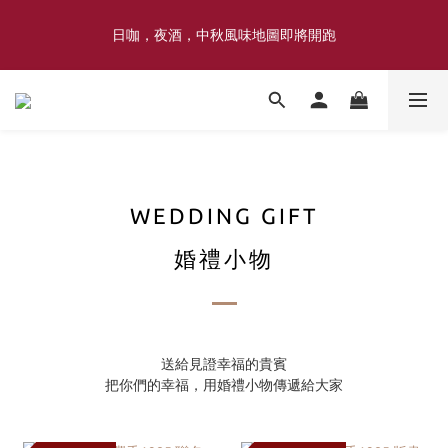
喜豐香1985 × 薑薑小姐花藝工作室｜登記日系列 手捧花｜5月–7月
日咖，夜酒，中秋風味地圖即將開跑
限定
喜豐香1985 × 薑薑小姐花藝工作室｜登記日系列 手捧花｜5月–7月
限定
WEDDING GIFT
婚禮小物
送給見證幸福的貴賓
把你們的幸福，用婚禮小物傳遞給大家