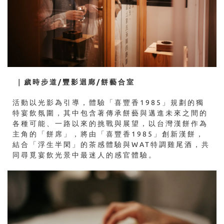
｜歲時步道/豐影迴廊/餅藝合室
活動以光影為引導，體驗「喜豐香1985」規劃的獨
特宴飲氛圍，其中包含著傳承餅藝與邁進未來之間的
各種可能、一路以來的挑戰與展望，以台灣漢餅作為
主角的「餅席」，將由「喜豐香1985」創新漢餅，
結合「浮生半閑」的茶感體驗與WAT特調雞尾酒，共
同尋覓宴飲光景中最迷人的感官體驗。