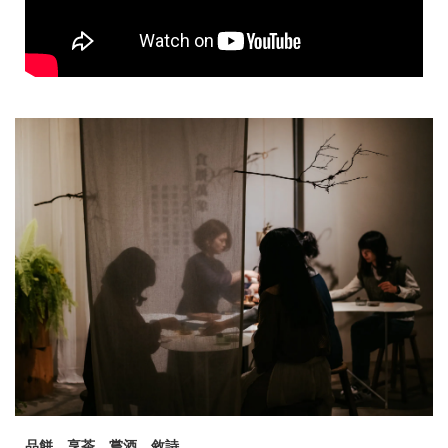
品餅、享茶、嘗酒、敘詩