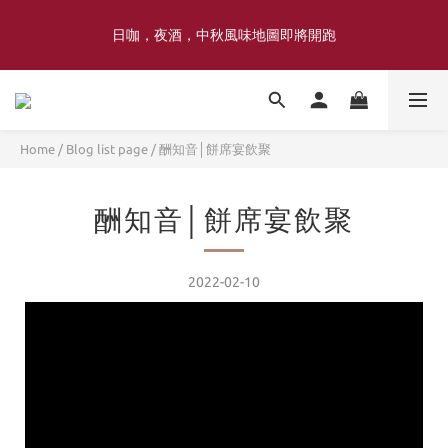
喜豐香1985 × 薑薑小姐花藝工作室｜登記日系列 手捧花｜5月–7月
日咖，夜酒，中秋風味地圖即將開跑
限定
喜豐香1985 × 薑薑小姐花藝工作室｜登記日系列 手捧花｜5月–7月
限定
Home
/
Blog list page
/
酬知音│餅席宴飲聚
酬知音│餅席宴飲聚
2022-02-10