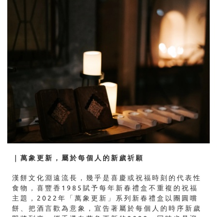
｜
萬象更新，屬於每個人的新歲祈願
漢餅文化淵遠流長，幾乎是喜慶或祝福時刻的代表性
食物，喜豐香1985賦予每年新春禮盒不重複的祝福
主題，2022年「萬象更新」系列新春禮盒以團圓嚐
餅、把酒言歡為意象，宣告著屬於每個人的時序新歲