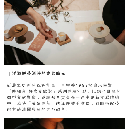
｜
洋溢餅茶酒詩的宴飲時光
延
萬象更新的祝福能量，喜豐香1985於歲末主辦
「酬知音 餅席宴飲聚」系列體驗活動。
以結合展覽的
微型宴飲聚會，邀請知音貴賓在一連串創新食感體驗
中，感受「萬象更新」的漢餅豐美滋味，同時搭配茶
的甘醇清麗與酒的奔放恣意。