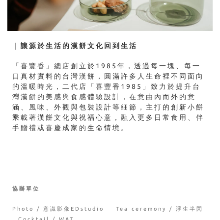
｜
讓源於生活的漢餅文化回到生活
「喜豐香」總店創立於1985年，透過每一塊、每一
口真材實料的台灣漢餅，圓滿許多人生命裡不同面向
的溫暖時光，二代店「喜豐香1985」致力於提升台
灣漢餅的美感與食感體驗設計，在意由內而外的意
涵、風味、外觀與包裝設計等細節，主打的創新小餅
乘載著漢餅文化與祝福心意，融入更多日常食用、伴
手贈禮或喜慶成家的生命情境。
協辦單位
Photo / 意識影像EDstudio Tea ceremony / 浮生半閑
Cocktail
/ WAT