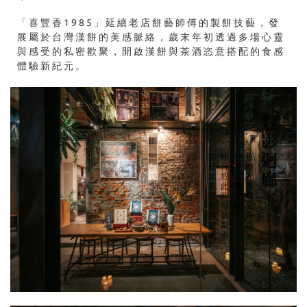
「喜豐香1985」延續老店餅藝師傅的製餅技藝，發
展屬於台灣漢餅的美感脈絡，歲末年初透過多場心靈
與感受的私密歡聚，開啟漢餅與茶酒恣意搭配的食感
體驗新紀元。