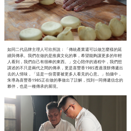
如同二代品牌主理人可欣所說：「傳統產業還可以做怎麼樣的延
續與傳承。我們在做的是推廣文化的事，希望能夠讓更多的年輕
人看到，我們自己有很棒的東西。」交心陪伴的過程中，我們想
講述的不只是兩代之間的傳承，更是喜豐香1985透過漢餅傳遞出
去的人情味，「這是一份需要被更多人看見的心意。」拍攝中，
朱導為喜豐香1985正在做的事做出了註解，找到一同傳遞信念的
夥伴，也是一種傳承的展現。