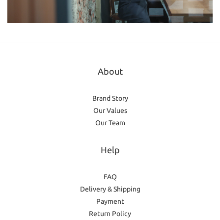
About
Brand Story
Our Values
Our Team
Help
FAQ
Delivery & Shipping
Payment
Return Policy