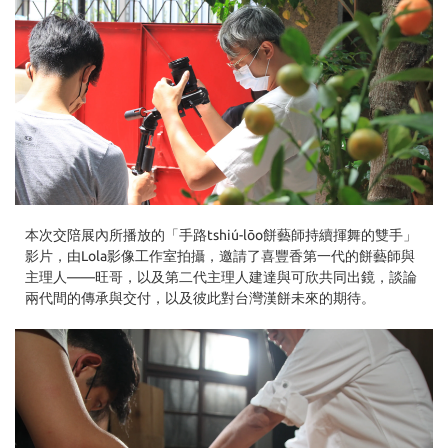
本次交陪展內所播放的「手路tshiú-lōo餅藝師持續揮舞的雙手」
影片，由Lola影像工作室拍攝，邀請了喜豐香第一代的餅藝師與
主理人——旺哥，以及第二代主理人建達與可欣共同出鏡，談論
兩代間的傳承與交付，以及彼此對台灣漢餅未來的期待。