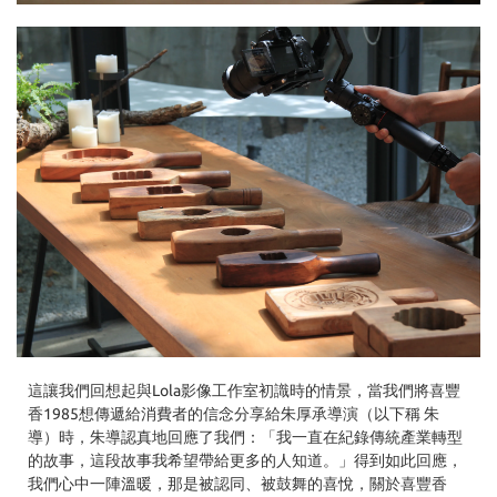
這讓我們回想起與Lola影像工作室初識時的情景，當我們將喜豐
香1985想傳遞給消費者的信念分享給朱厚承導演（以下稱 朱
導）時，朱導認真地回應了我們：「我一直在紀錄傳統產業轉型
的故事，這段故事我希望帶給更多的人知道。」得到如此回應，
我們心中一陣溫暖，那是被認同、被鼓舞的喜悅，關於喜豐香