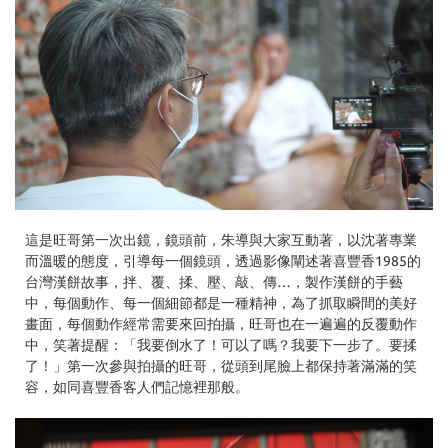
這是旺哥第一次出鏡，鏡頭前，朱導與大家互動著，以沈著專業
而溫暖的態度，引導每一個鏡頭，透過影像闡述著喜豐香1985的
台灣漢餅故事，拌、覆、揉、壓、敲、傳…，製作漢餅的手藝
中，每個動作、每一個細節都是一種精神，為了抓取瞬間的美好
畫面，每個動作經常需要來回拍攝，旺哥也在一遍遍的反覆動作
中，笑著提醒：「我要倒水了！可以了嗎？我要下一步了。要揉
了！」第一次參與拍攝的旺哥，從頭到尾臉上都保持著滿滿的笑
容，如同喜豐香客人們記憶裡那般。