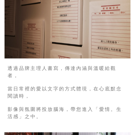
透過品牌主理人書寫，傳達內涵與溫暖給觀
者，
當日常裡的愛以文字的方式體現，在心底默念
閱讀時，
影像與氛圍將投放腦海，帶您進入「愛情。生
活感」之中。