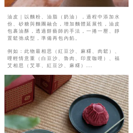
油皮｜以麵粉、油脂（奶油），過程中添加水
份、砂糖與麵團融合，增加麵體延展性，油皮
包裹油酥，透過餅藝師的手法，一捲一壓、靜
置鬆弛成型，準備再包內餡。
例如：此物最相思（紅豆沙、麻糬、肉鬆）、
哩輕情意重（白豆沙、魯肉、印度咖哩）、福
艾相思（艾草、紅豆沙、麻糬）...