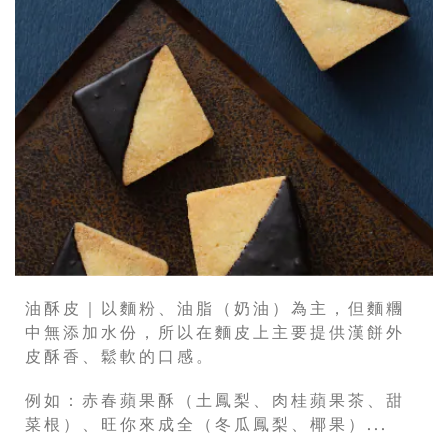
油酥皮｜以麵粉、油脂（奶油）為主，但麵糰
中無添加水份，所以在麵皮上主要提供漢餅外
皮酥香、鬆軟的口感。
例如：赤春蘋果酥（土鳳梨、肉桂蘋果茶、甜
菜根）、旺你來成全（冬瓜鳳梨、椰果）...