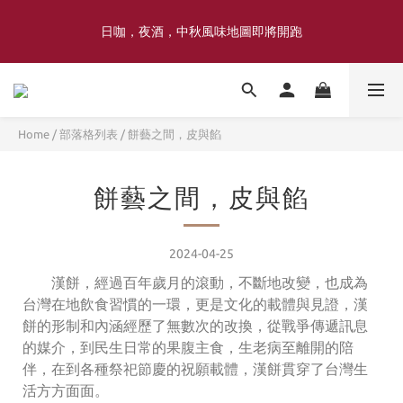
喜豐香1985 × 薑薑小姐花藝工作室｜登記日系列 手捧花｜5月–7月
日咖，夜酒，中秋風味地圖即將開跑
限定
喜豐香1985 × 薑薑小姐花藝工作室｜登記日系列 手捧花｜5月–7月
限定
Home
/
部落格列表
/
餅藝之間，皮與餡
餅藝之間，皮與餡
2024-04-25
漢餅，經過百年歲月的滾動，不斷地改變，也成為
台灣在地飲食習慣的一環，更是文化的載體與見證，漢
餅的形制和內涵經歷了無數次的改換，從戰爭傳遞訊息
的媒介，到民生日常的果腹主食，生老病至離開的陪
伴，在到各種祭祀節慶的祝願載體，漢餅貫穿了台灣生
活方方面面。