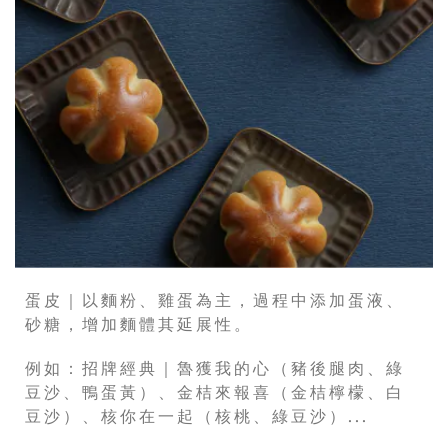
蛋皮｜以麵粉、雞蛋為主，過程中添加蛋液、
砂糖，增加麵體其延展性。
例如：招牌經典｜魯獲我的心（豬後腿肉、綠
豆沙、鴨蛋黃）、金桔來報喜（金桔檸檬、白
豆沙）、核你在一起（核桃、綠豆沙）...